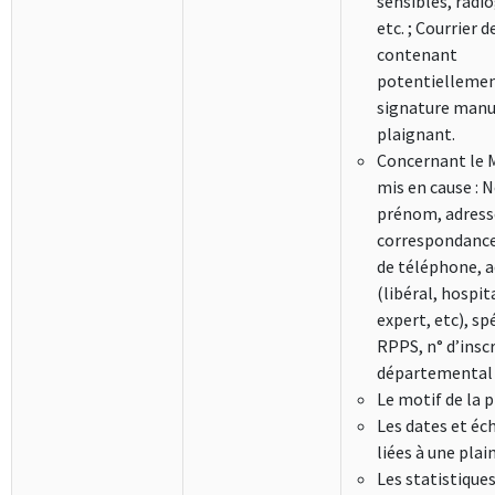
sensibles, radi
etc. ; Courrier d
contenant
potentiellemen
signature manu
plaignant.
Concernant le 
mis en cause : 
prénom, adress
correspondanc
de téléphone, a
(libéral, hospita
expert, etc), spé
RPPS, n° d’insc
départemental 
Le motif de la p
Les dates et éc
liées à une plain
Les statistique