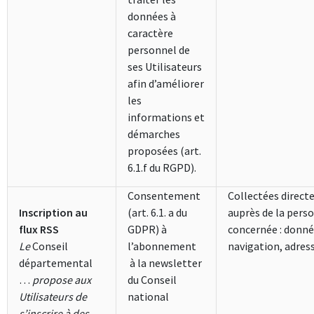
données à
caractère
personnel de
ses Utilisateurs
afin d’améliorer
les
informations et
démarches
proposées (art.
6.1.f du RGPD).
Consentement
Collectées direc
Inscription au
(art. 6.1. a du
auprès de la pers
flux RSS
GDPR) à
concernée : donné
Le
Conseil
l’abonnement
navigation, adres
départemental
à la newsletter
…
propose aux
du Conseil
Utilisateurs de
national
s’inscrire à des