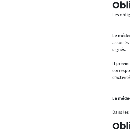
Obl
Les oblig
Le médec
associés
signés.
Il prévi
correspo
d’activit
Le médec
Dans les 
Obl