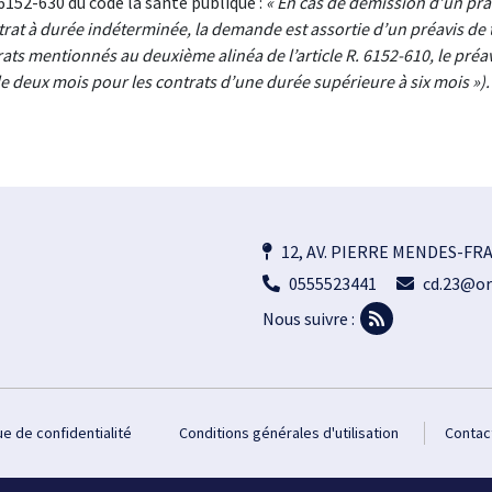
6152-630 du code la santé publique :
« En cas de démission d’un prat
rat à durée indéterminée, la demande est assortie d’un préavis de t
ats mentionnés au deuxième alinéa de l’article R. 6152-610, le préavi
e deux mois pour les contrats d’une durée supérieure à six mois »).
12, AV. PIERRE MENDES-FR
0555523441
cd.23@or
Nous suivre :
ue de confidentialité
Conditions générales d'utilisation
Contac