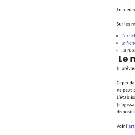
Le médec
Sur les m
l'artic
la fic
la rub
Le m
Il prévie
Cependant
ne peut 
L’établis
(s’agissa
dispositi
Voir l'
art