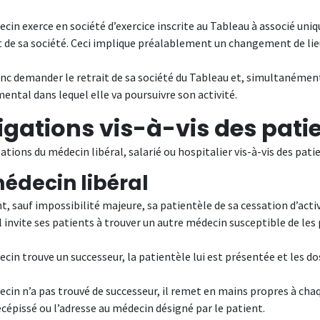
ecin exerce en société d’exercice inscrite au Tableau à associé un
 de sa société. Ceci implique préalablement un changement de lieu 
onc demander le retrait de sa société du Tableau et, simultanément
ntal dans lequel elle va poursuivre son activité.
igations vis-à-vis des pati
ations du médecin libéral, salarié ou hospitalier vis-à-vis des pati
édecin libéral
nt, sauf impossibilité majeure, sa patientèle de sa cessation d’act
 Il invite ses patients à trouver un autre médecin susceptible de le
ecin trouve un successeur, la patientèle lui est présentée et les do
decin n’a pas trouvé de successeur, il remet en mains propres à ch
cépissé ou l’adresse au médecin désigné par le patient.