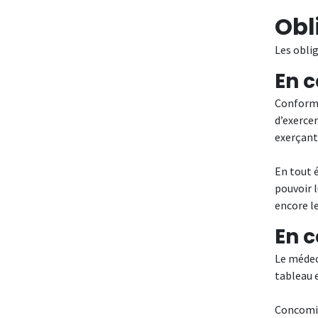
Obl
Les oblig
En c
Conform
d’exerce
exerçant
En tout é
pouvoir l
encore le
En c
Le médec
tableau e
Concomit