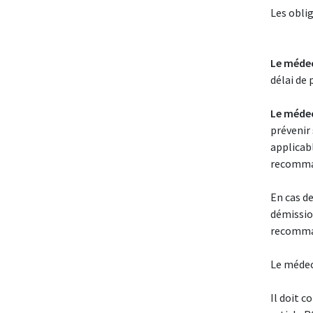
Les oblig
Le médec
délai de 
Le médec
prévenir 
applicabl
recomman
En cas de
démissio
recomman
Le médeci
Il doit c