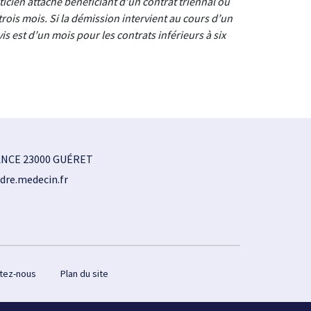
icien attaché bénéficiant d’un contrat triennal ou
rois mois. Si la démission intervient au cours d’un
s est d’un mois pour les contrats inférieurs à six
ANCE 23000 GUÉRET
dre.medecin.fr
tez-nous
Plan du site