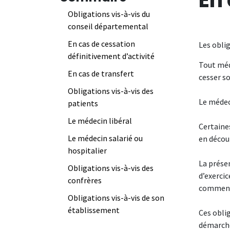
Obligations vis-à-vis du
conseil départemental
En cas de cessation
Les obli
définitivement d’activité
Tout méd
En cas de transfert
cesser so
Obligations vis-à-vis des
Le médec
patients
Le médecin libéral
Certaine
Le médecin salarié ou
en décou
hospitalier
La présen
Obligations vis-à-vis des
d’exercic
confrères
commence
Obligations vis-à-vis de son
établissement
Ces oblig
démarche