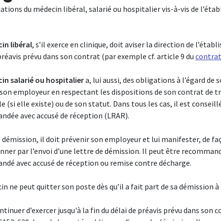
ations du médecin libéral, salarié ou hospitalier vis-à-vis de l’éta
in libéral
, s’il exerce en clinique, doit aviser la direction de l’é
préavis prévu dans son contrat (par exemple cf. article 9 du
contra
in salarié ou hospitalier
a, lui aussi, des obligations à l’égard de 
son employeur en respectant les dispositions de son contrat de trav
e (si elle existe) ou de son statut. Dans tous les cas, il est consei
dée avec accusé de réception (LRAR).
 démission, il doit prévenir son employeur et lui manifester, de fa
nner par l’envoi d’une lettre de démission. Il peut être recomman
dé avec accusé de réception ou remise contre décharge.
n ne peut quitter son poste dès qu’il a fait part de sa démission 
ontinuer d’exercer jusqu'à la fin du délai de préavis prévu dans son 