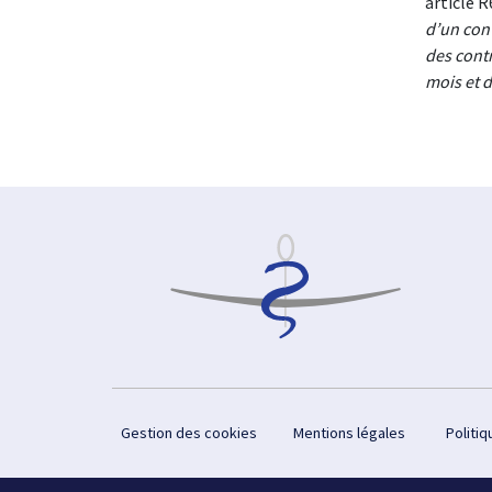
article R
d’un cont
des contr
mois et d
Footer
Gestion des cookies
Mentions légales
Politiq