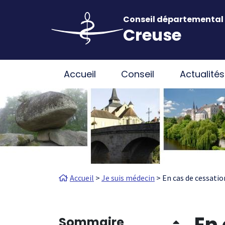
Aller au contenu principal
Panneau de gestion des cookies
Conseil départemental 
Creuse
Main navigation
Accueil
Conseil
Actualités
Fil d'Ariane
Accueil
Je suis médecin
En cas de cessatio
En 
Sommaire