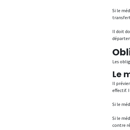
Si le méd
transfert
Il doit d
départeme
Obl
Les oblig
Le m
Il prévie
effectif.
Si le méd
Si le mé
contre ré