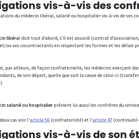
igations vis-à-vis des conf
ations du médecin libéral, salarié ou hospitalier vis-à-vis de ses c
in libéra
l doit tout d’abord, s’il est associé (contrat d’associatio
 et/ou ses cocontractants en respectant les formes et les délais p
ent, par ailleurs, de façon confraternelle, les médecins exerçant 
ndants, de son départ, quelle que soit la cause de celui-ci (trans
é)
in salarié ou hospitalier
prévient lui aussi les confrères du service
deux cas voir l'
article 56
(confraternité) et l'
article 47
(continuité 
igations vis-à-vis de son 